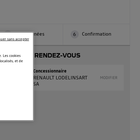
Coordonnées
Confirmation
5
6
nuer sans accepter
VOTRE RENDEZ-VOUS
. Les cookies
calisés, et de
Concessionnaire
RENAULT LODELINSART
MODIFIER
SA