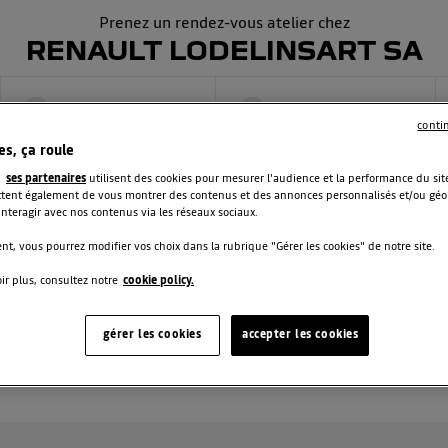
Prenez un rendez-vous atelier chez
RENAULT LODELINSART SA
Interventions
Date et heure
3
4
conti
es, ça roule
t
ses partenaires
utilisent des cookies pour mesurer l'audience et la performance du site
ent également de vous montrer des contenus et des annonces personnalisés et/ou géolo
RMATIONS DE VOTRE
 interagir avec nos contenus via les réseaux sociaux.
t, vous pourrez modifier vos choix dans la rubrique "Gérer les cookies" de notre site.
ir plus, consultez notre
cookie policy.
Kilométrage
*
gérer les cookies
accepter les cookies