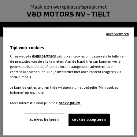
Maak een werkplaatsafspraak met
GEGEVENS
5
V&D MOTORS NV - TIELT
BEVESTIGING
2/6 WAGEN
6
alles weigeren
Tijd voor cookies
VOER DE GEGEVENS VAN
Onze website
diens partners
gebruiken cookies om bezoekers te tellen en
JOUW WAGEN IN
de prestaties van de site te meten. Aan de hand hiervan kunnen we je
gepersonaliseerde en/of aan de locatie aangepaste advertenties en
content aanbieden, en kun je interactief met onze content reageren via
sociale media.
Nummerplaat
*
Je kunt de opties te allen tijde wijzigen via het gedeelte 'Mijn cookies
beheren' op onze site.
Meer informatie vind je in ons
cookie policy.
Kilometerstand
*
cookies beheren
cookies accepteren