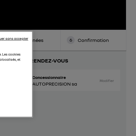
uer sans accepter
5
6
Coordonnées
Confirmation
e. Les cookies
VOTRE RENDEZ-VOUS
localisés, et
Concessionnaire
Modifier
AUTOPRECISION sa