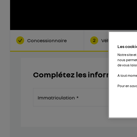
2
Concessionnaire
Véhicule
Les cookie
Notre site et
nous permet
de vous lais
Complétez les informations
A tout momen
Pour en savo
Immatriculation
*