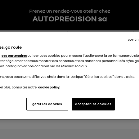
Prenez un rendez-vous atelier chez
AUTOPRECISION sa
contin
3
4
Interventions
Date et heure
s, ça roule
ses partenaires
utilisent des cookies pour mesurer l'audience et la performance du sit
tent également de vous montrer des contenus et des annonces personnalisés et/ou géo
ser interagir avec nos contenus via les réseaux sociaux.
 de votre véhicule
t, vous pourrez modifier vos choix dans la rubrique "Gérer les cookies" de notre site.
ir plus, consultez notre
cookie policy.
Kilométrage
*
gérer les cookies
accepter les cookies