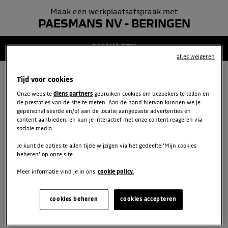
Maak een werkplaatsafspraak met
GEGEVENS
5
PAESMANS NV - BERINGEN
BEVESTIGING
2/6 WAGEN
6
alles weigeren
Tijd voor cookies
VOER DE GEGEVENS VAN
Onze website
diens partners
gebruiken cookies om bezoekers te tellen en
JOUW WAGEN IN
de prestaties van de site te meten. Aan de hand hiervan kunnen we je
gepersonaliseerde en/of aan de locatie aangepaste advertenties en
content aanbieden, en kun je interactief met onze content reageren via
sociale media.
Nummerplaat
*
Je kunt de opties te allen tijde wijzigen via het gedeelte 'Mijn cookies
beheren' op onze site.
Meer informatie vind je in ons
cookie policy.
Kilometerstand
*
cookies beheren
cookies accepteren