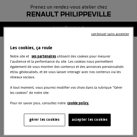
Prenez un rendez-vous atelier chez
COORDONNÉES
5
RENAULT PHILIPPEVILLE
CONFIRMATION
2/6 VÉHICULE
6
continuer sans accepter
Les cookies, ça roule
COMPLÉTEZ LES
Notre site et
ses partenaires
utilisent des cookies pour mesurer
INFORMATIONS DE VOTRE
l'audience et la performance du site. Les cookies nous permettent
également de vous montrer des contenus et des annonces personnalisés
VÉHICULE
et/ou géolocalisés, et de vous laisser interagir avec nos contenus via les
réseaux sociaux.
A tout moment, vous pourrez modifier vos choix dans la rubrique "Gérer
les cookies" de notre site.
Immatriculation
*
Pour en savoir plus, consultez notre
cookie policy.
Kilométrage
*
gérer les cookies
accepter les cookies