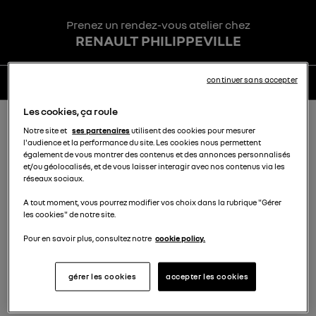
Prenez un rendez-vous atelier chez
5
COORDONNÉES
RENAULT PHILIPPEVILLE
6
CONFIRMATION
continuer sans accepter
2/6 VÉHICULE
Les cookies, ça roule
Notre site et
ses partenaires
utilisent des cookies pour mesurer
Complétez les informations de
l'audience et la performance du site. Les cookies nous permettent
votre véhicule
également de vous montrer des contenus et des annonces personnalisés
et/ou géolocalisés, et de vous laisser interagir avec nos contenus via les
réseaux sociaux.
A tout moment, vous pourrez modifier vos choix dans la rubrique "Gérer
Immatriculation
*
les cookies" de notre site.
Pour en savoir plus, consultez notre
cookie policy.
Kilométrage
*
gérer les cookies
accepter les cookies