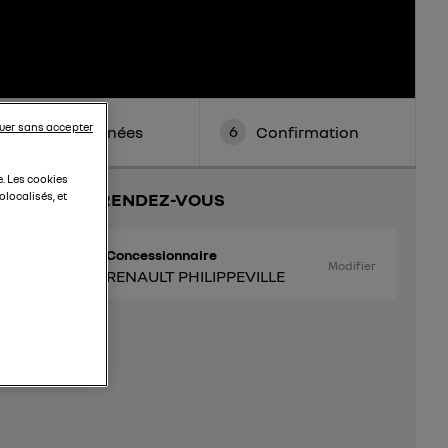
uer sans accepter
5
6
Coordonnées
Confirmation
e. Les cookies
VOTRE RENDEZ-VOUS
localisés, et
Concessionnaire
Modifier
RENAULT PHILIPPEVILLE