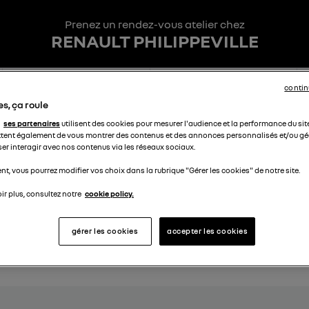
Prenez un rendez-vous atelier chez
RENAULT PHILIPPEVILLE
contin
3
4
Interventions
Date et heure
s, ça roule
ses partenaires
utilisent des cookies pour mesurer l'audience et la performance du sit
tent également de vous montrer des contenus et des annonces personnalisés et/ou géo
ser interagir avec nos contenus via les réseaux sociaux.
 de votre véhicule
t, vous pourrez modifier vos choix dans la rubrique "Gérer les cookies" de notre site.
ir plus, consultez notre
cookie policy.
Kilométrage
*
gérer les cookies
accepter les cookies