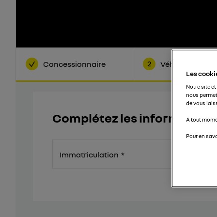
2
Concessionnaire
Véhicule
Les cookie
Notre site et
nous permet
de vous lais
Complétez les informations
A tout momen
Pour en savo
Immatriculation
*