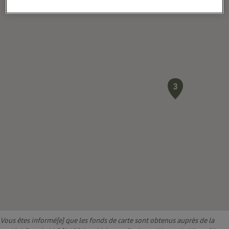
MONTIGNIES-SUR-SAMBRE
Choisir
RENAULT PHILIPPEVILLE
3
3
ZONING DES QUATRE BRAS 30
PHILIPPEVILLE
Ce distributeur est fermé au dimanche 16 août
2026
Choisir
RENAULT FLEURUS
4
Vous êtes informé[e] que les fonds de carte sont obtenus auprès de la
CHEE DE CHARLEROI 748-ZON.IND.