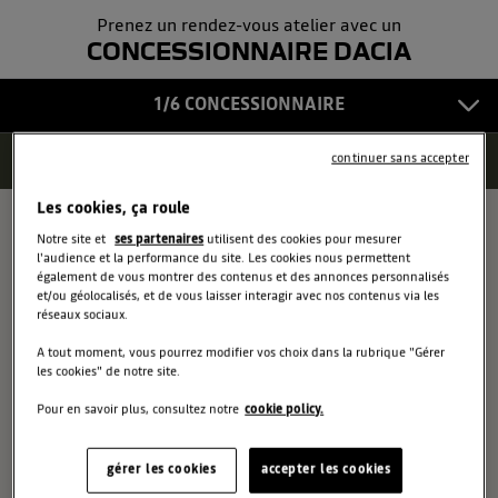
Prenez un rendez-vous atelier avec un
COORDONNÉES
5
CONCESSIONNAIRE DACIA
CONFIRMATION
1/6 CONCESSIONNAIRE
6
6 résultats trouvés
continuer sans accepter
Voir la liste
Les cookies, ça roule
AUTOPRECISION SA
1
Notre site et
ses partenaires
utilisent des cookies pour mesurer
l'audience et la performance du site. Les cookies nous permettent
CHAUSSEE DE REDEMONT 8
également de vous montrer des contenus et des annonces personnalisés
LA LOUVIERE
et/ou géolocalisés, et de vous laisser interagir avec nos contenus via les
réseaux sociaux.
1
Choisir
4
A tout moment, vous pourrez modifier vos choix dans la rubrique "Gérer
les cookies" de notre site.
5
Pour en savoir plus, consultez notre
cookie policy.
6
2
RENAULT SUD SA
2
gérer les cookies
accepter les cookies
CHAUSSEE DE CHATELINEAU 280