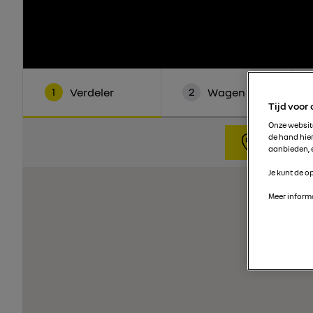
1
2
Verdeler
Wagen
Tijd voor
Onze websi
de hand hie
In mijn bu
aanbieden, e
Je kunt de op
Meer informa