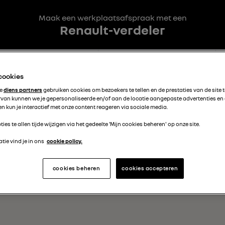
Maak een werkplaatsafspraak met een
Renault-verdeler
3
4
Interventies
Datum en uur
 cookies
te
diens partners
gebruiken cookies om bezoekers te tellen en de prestaties van de site 
rvan kunnen we je gepersonaliseerde en/of aan de locatie aangepaste advertenties en
OF
urt
n kun je interactief met onze content reageren via sociale media.
ties te allen tijde wijzigen via het gedeelte 'Mijn cookies beheren' op onze site.
tie vind je in ons
cookie policy.
cookies beheren
cookies accepteren