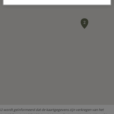
MECHELEN
Kiezen
2
AUTOPARTNERS TEMSE
3
KAPELANIELAAN 15
TEMSE
Kiezen
U wordt geïnformeerd dat de kaartgegevens zijn verkregen van het