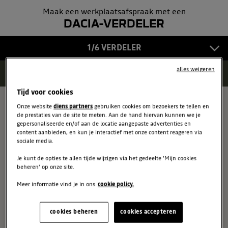
Maak een werkplaatsafspraak met een
GEGEVENS
5
DACIA-VERDELER
BEVESTIGING
1/6 VERDELER
6
alles weigeren
3 gevonden resultaten
Lijst bekijken
Tijd voor cookies
AUTOPARTNERS AARTSELAAR
Onze website
diens partners
gebruiken cookies om bezoekers te tellen en
1
de prestaties van de site te meten. Aan de hand hiervan kunnen we je
BOOMSESTEENWEG 73
gepersonaliseerde en/of aan de locatie aangepaste advertenties en
AARTSELAAR
content aanbieden, en kun je interactief met onze content reageren via
sociale media.
Kiezen
Je kunt de opties te allen tijde wijzigen via het gedeelte 'Mijn cookies
beheren' op onze site.
Meer informatie vind je in ons
cookie policy.
3
1
AUTOPARTNERS MECHELEN
2
cookies beheren
cookies accepteren
JUBELLAAN 62