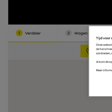
1
2
Verdeler
Wagen
Tijd voor
Onze websi
de hand hie
In mijn bu
aanbieden, e
Je kunt de op
Meer informa