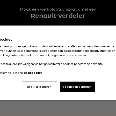
Maak een werkplaatsafspraak met een
Renault-verdeler
3
4
Interventies
Datum en uur
 cookies
te
diens partners
gebruiken cookies om bezoekers te tellen en de prestaties van de site 
rvan kunnen we je gepersonaliseerde en/of aan de locatie aangepaste advertenties en
OF
urt
n kun je interactief met onze content reageren via sociale media.
ties te allen tijde wijzigen via het gedeelte 'Mijn cookies beheren' op onze site.
tie vind je in ons
cookie policy.
cookies beheren
cookies accepteren