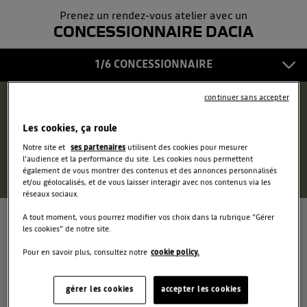
Prenez un rendez-vous atelier avec un
COORDONNÉES
5
CONCESSIONNAIRE DACIA
CONFIRMATION
1/6 CONCESSIONNAIRE
6
continuer sans accepter
Autour de moi
Les cookies, ça roule
OU
Notre site et
ses partenaires
utilisent des cookies pour mesurer
l'audience et la performance du site. Les cookies nous permettent
également de vous montrer des contenus et des annonces personnalisés
et/ou géolocalisés, et de vous laisser interagir avec nos contenus via les
réseaux sociaux.
A tout moment, vous pourrez modifier vos choix dans la rubrique "Gérer
les cookies" de notre site.
Pour en savoir plus, consultez notre
cookie policy.
gérer les cookies
accepter les cookies