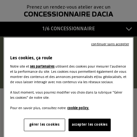
Prenez un rendez-vous atelier avec un
COORDONNÉES
5
CONCESSIONNAIRE DACIA
CONFIRMATION
1/6 CONCESSIONNAIRE
6
continuer sans accepter
Autour de moi
Les cookies, ça roule
OU
Notre site et
ses partenaires
utilisent des cookies pour mesurer l'audience
et la performance du site. Les cookies nous permettent également de vous
montrer des contenus et des annonces personnalisés et/ou géolocalisés, et
de vous laisser interagir avec nos contenus via les réseaux sociaux.
A tout moment, vous pourrez modifier vos choix dans la rubrique "Gérer
les cookies" de notre site.
Pour en savoir plus, consultez notre
cookie policy.
gérer les cookies
accepter les cookies