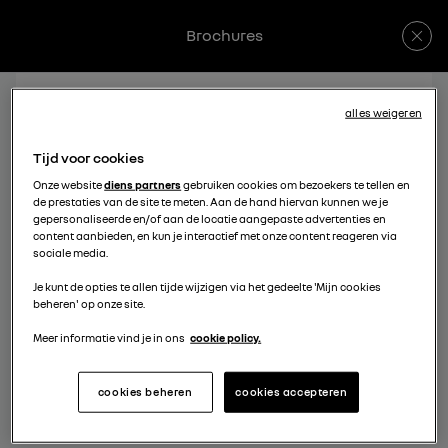
Brochures
alles weigeren
Tijd voor cookies
Onze website
diens partners
gebruiken cookies om bezoekers te tellen en
EEN FOUT IS OPGETREDEN.
de prestaties van de site te meten. Aan de hand hiervan kunnen we je
gepersonaliseerde en/of aan de locatie aangepaste advertenties en
content aanbieden, en kun je interactief met onze content reageren via
Gelieve opnieuw te proberen.
sociale media.
Je kunt de opties te allen tijde wijzigen via het gedeelte 'Mijn cookies
beheren' op onze site.
Meer informatie vind je in ons
cookie policy.
cookies beheren
cookies accepteren