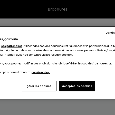
Brochures
contin
s, ça roule
ses partenaires
utilisent des cookies pour mesurer l'audience et la performance du sit
tent également de vous montrer des contenus et des annonces personnalisés et/ou géo
UNE ERREUR S'EST PRODUITE.
ser interagir avec nos contenus via les réseaux sociaux.
Veuillez réessayer.
t, vous pourrez modifier vos choix dans la rubrique "Gérer les cookies" de notre site.
ir plus, consultez notre
cookie policy.
gérer les cookies
accepter les cookies