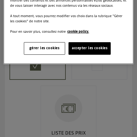
montrer des contenus et des annonces personnalisés et/ou géolocalisés, et
de vous laisser interagir avec nos contenus via les réseaux sociaux.
A tout moment, vous pourrez modifier vos choix dans la rubrique "Gérer
les cookies" de notre site.
BROCHURE MODÈLE
Pour en savoir plus, consultez notre
cookie policy.
TARIF +
BROCHURE
CARACTÉRISTIQUES
ACCESSOIRES
gérer les cookies
accepter les cookies
TECHNIQUES
LISTE DES PRIX