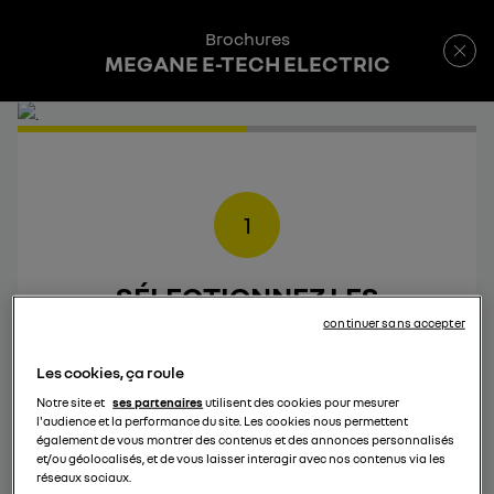
Brochures
MEGANE E-TECH ELECTRIC
1
SÉLECTIONNEZ LES
BROCHURES
QUE VOUS
continuer sans accepter
SOUHAITEZ TÉLÉCHARGER
Les cookies, ça roule
Notre site et
ses partenaires
utilisent des cookies pour mesurer
l'audience et la performance du site. Les cookies nous permettent
également de vous montrer des contenus et des annonces personnalisés
et/ou géolocalisés, et de vous laisser interagir avec nos contenus via les
réseaux sociaux.