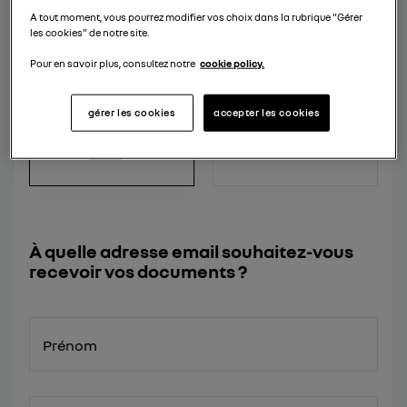
A tout moment, vous pourrez modifier vos choix dans la rubrique "Gérer
les cookies" de notre site.
Pour en savoir plus, consultez notre
cookie policy.
BROCHURE
BROCHURE MODÈLE
ACCESSOIRES
gérer les cookies
accepter les cookies
À quelle adresse email souhaitez-vous
recevoir vos documents ?
Prénom