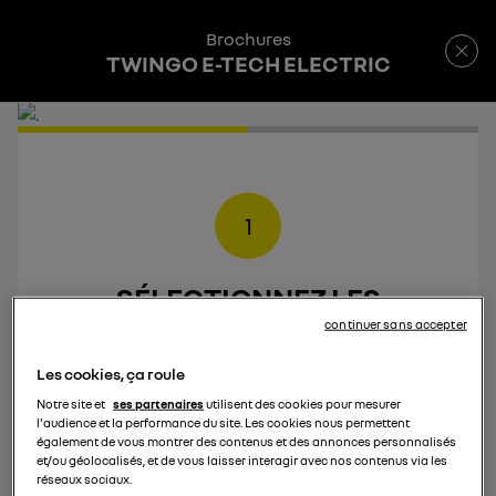
Brochures
TWINGO E-TECH ELECTRIC
1
SÉLECTIONNEZ LES
BROCHURES
QUE VOUS
continuer sans accepter
SOUHAITEZ TÉLÉCHARGER
Les cookies, ça roule
Notre site et
ses partenaires
utilisent des cookies pour mesurer
l'audience et la performance du site. Les cookies nous permettent
également de vous montrer des contenus et des annonces personnalisés
et/ou géolocalisés, et de vous laisser interagir avec nos contenus via les
réseaux sociaux.