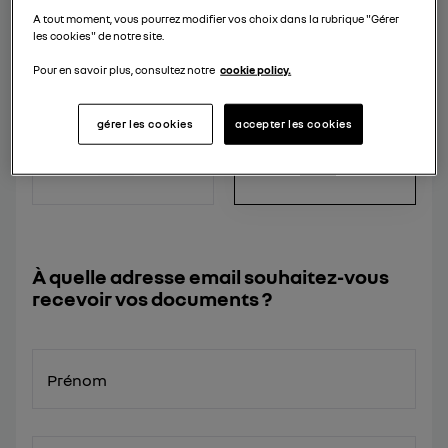
A tout moment, vous pourrez modifier vos choix dans la rubrique "Gérer
les cookies" de notre site.
Pour en savoir plus, consultez notre
cookie policy.
BROCHURE
BROCHURE MODÈLE
ACCESSOIRES
gérer les cookies
accepter les cookies
À quelle adresse email souhaitez-vous
recevoir vos documents ?
Prénom