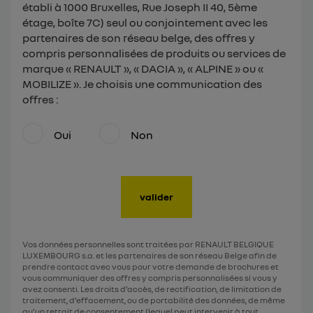
établi à 1000 Bruxelles, Rue Joseph II 40, 5ème
étage, boîte 7C) seul ou conjointement avec les
partenaires de son réseau belge, des offres y
compris personnalisées de produits ou services de
marque « RENAULT », « DACIA », « ALPINE » ou «
MOBILIZE ». Je choisis une communication des
offres :
Oui
Non
valider
Vos données personnelles sont traitées par RENAULT BELGIQUE
LUXEMBOURG s.a. et les partenaires de son réseau Belge afin de
prendre contact avec vous pour votre demande de brochures et
vous communiquer des offres y compris personnalisées si vous y
avez consenti. Les droits d’accès, de rectification, de limitation de
traitement, d’effacement, ou de portabilité des données, de même
qu’un retrait de consentement (lequel peut intervenir à tout