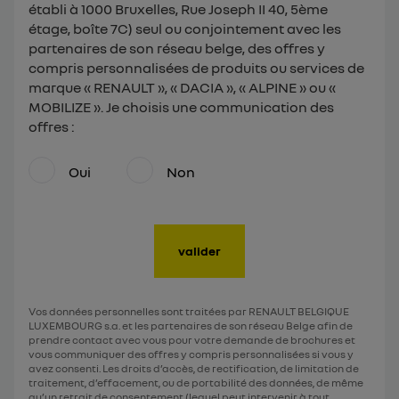
établi à 1000 Bruxelles, Rue Joseph II 40, 5ème
étage, boîte 7C) seul ou conjointement avec les
partenaires de son réseau belge, des offres y
compris personnalisées de produits ou services de
marque « RENAULT », « DACIA », « ALPINE » ou «
MOBILIZE ». Je choisis une communication des
offres :
Oui
Non
valider
Vos données personnelles sont traitées par RENAULT BELGIQUE
LUXEMBOURG s.a. et les partenaires de son réseau Belge afin de
prendre contact avec vous pour votre demande de brochures et
vous communiquer des offres y compris personnalisées si vous y
avez consenti. Les droits d’accès, de rectification, de limitation de
traitement, d’effacement, ou de portabilité des données, de même
qu’un retrait de consentement (lequel peut intervenir à tout