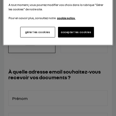
A tout moment, vous pourrez modifier vos choix dans la rubrique "Gérer
les cookies" de notre site.
Pour en savoir plus, consultez notre
cookie policy.
BROCHURE
BROCHURE MODÈLE
ACCESSOIRES
gérer les cookies
accepter les cookies
À quelle adresse email souhaitez-vous
recevoir vos documents ?
Prénom