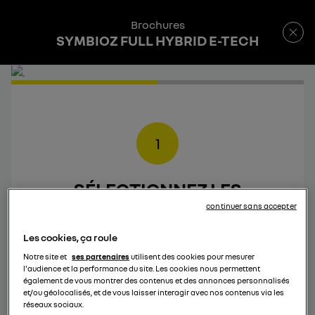
Brochures
SYMBIOZ FULL HYBRID E-TECH
1
SÉLECTIONNEZ LES
BROCHURES
QUE VOUS
continuer sans accepter
SOUHAITEZ TÉLÉCHARGER
Les cookies, ça roule
Notre site et
ses partenaires
utilisent des cookies pour mesurer
l'audience et la performance du site. Les cookies nous permettent
également de vous montrer des contenus et des annonces personnalisés
et/ou géolocalisés, et de vous laisser interagir avec nos contenus via les
réseaux sociaux.