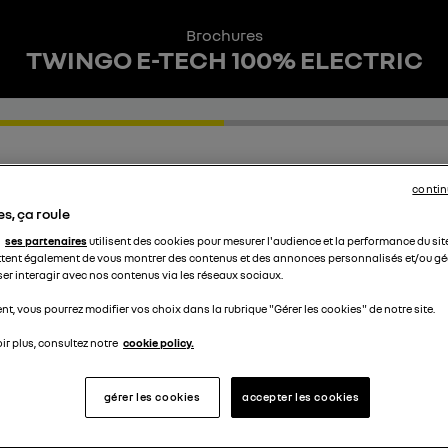
Brochures
TWINGO E-TECH 100% ELECTRIC
contin
1
s, ça roule
ses partenaires
utilisent des cookies pour mesurer l'audience et la performance du sit
tent également de vous montrer des contenus et des annonces personnalisés et/ou géo
SÉLECTIONNEZ LES BROCHURE
ser interagir avec nos contenus via les réseaux sociaux.
E VOUS SOUHAITEZ TÉLÉCHAR
t, vous pourrez modifier vos choix dans la rubrique "Gérer les cookies" de notre site.
ir plus, consultez notre
cookie policy.
gérer les cookies
accepter les cookies