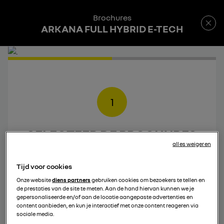
Brochures
ARKANA FULL HYBRID E-TECH
1
SELECTEER DE BROCHURES
alles weigeren
DIE JE WIL DOWNLOADEN
Tijd voor cookies
Onze website
diens partners
gebruiken cookies om bezoekers te tellen en
de prestaties van de site te meten. Aan de hand hiervan kunnen we je
gepersonaliseerde en/of aan de locatie aangepaste advertenties en
content aanbieden, en kun je interactief met onze content reageren via
sociale media.