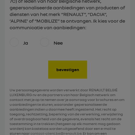
7C) of leden van haar Belgische netwerk,
gepersonaliseerde aanbiedingen van producten of
diensten van het merk “RENAULT”, “DACIA”,
‘ALPINE’ of “MOBILIZE” te ontvangen. Ik kies voor de
communicatie van aanbiedingen:
Ja
Nee
bevestigen
Uw persoonsgegevens worden verwerkt door RENAULT BELGIË
LUXEMBURG nv en de partners van haar Belgisch netwerk om
contact met je op te nemen over je aanvraag voor brochures en om
u aanbiedingen te sturen, waaronder gepersonaliseerde
aanbiedingen indien u daarmee heeft ingestemd. Het recht op
toegang, rechtzetting, beperking van de verwerking, verwijdering
of overdraagbaarheid van de gegevens, evenals het recht om de
toestemming in te trekken (hetgeen op elk moment mag gedaan
worden) kan kosteloos worden uitgeoefend door een e-mail te
sturen naar
contact-client.be@renault.be
. Er kan om een