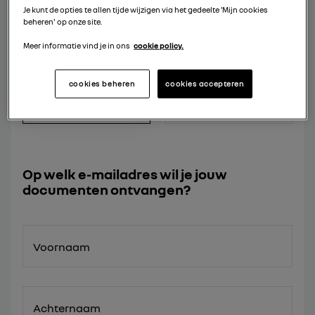
Je kunt de opties te allen tijde wijzigen via het gedeelte 'Mijn cookies
beheren' op onze site.
BROCHURE
Meer informatie vind je in ons
cookie policy.
BROCHURE MODEL
ACCESSOIRES
cookies beheren
cookies accepteren
Op welk e-mailadres wil je jouw
documenten ontvangen?
Voornaam
Achternaam