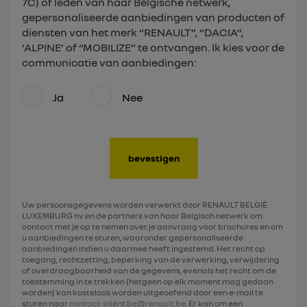
7C) of leden van haar Belgische netwerk,
gepersonaliseerde aanbiedingen van producten of
diensten van het merk “RENAULT”, “DACIA”,
‘ALPINE’ of “MOBILIZE” te ontvangen. Ik kies voor de
communicatie van aanbiedingen:
Ja
Nee
bevestigen
Uw persoonsgegevens worden verwerkt door RENAULT BELGIË
LUXEMBURG nv en de partners van haar Belgisch netwerk om
contact met je op te nemen over je aanvraag voor brochures en om
u aanbiedingen te sturen, waaronder gepersonaliseerde
aanbiedingen indien u daarmee heeft ingestemd. Het recht op
toegang, rechtzetting, beperking van de verwerking, verwijdering
of overdraagbaarheid van de gegevens, evenals het recht om de
toestemming in te trekken (hetgeen op elk moment mag gedaan
worden) kan kosteloos worden uitgeoefend door een e-mail te
sturen naar
contact-client.be@renault.be
. Er kan om een