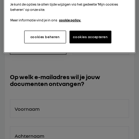
Je kunt de opties te allen tijde wijzigen via het gedeelte 'Mijn cookies
beheren' op onze site.
BROCHURE
Meer informatie vind je in ons
cookie policy.
BROCHURE MODEL
ACCESSOIRES
cookies beheren
cookies accepteren
Op welk e-mailadres wil je jouw
documenten ontvangen?
Voornaam
Achternaam