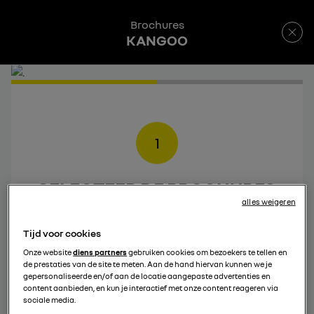
Brochures
KANGOO
1
SELECTEER DE BROCHURES
alles weigeren
DIE JE WIL DOWNLOADEN
Tijd voor cookies
Onze website
diens partners
gebruiken cookies om bezoekers te tellen en
de prestaties van de site te meten. Aan de hand hiervan kunnen we je
gepersonaliseerde en/of aan de locatie aangepaste advertenties en
content aanbieden, en kun je interactief met onze content reageren via
sociale media.