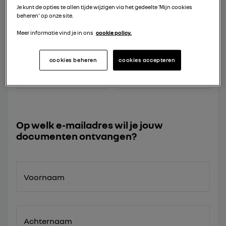
Je kunt de opties te allen tijde wijzigen via het gedeelte 'Mijn cookies
beheren' op onze site.
BROCHURE
Meer informatie vind je in ons
cookie policy.
BROCHURE MODEL
ACCESSOIRES
cookies beheren
cookies accepteren
Op welk e-mailadres wil je jouw
documenten ontvangen?
Voornaam
Achternaam