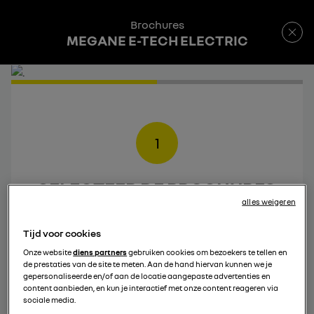
Brochures
MEGANE E-TECH ELECTRIC
1
SELECTEER DE BROCHURES
alles weigeren
DIE JE WIL DOWNLOADEN
Tijd voor cookies
Onze website
diens partners
gebruiken cookies om bezoekers te tellen en
de prestaties van de site te meten. Aan de hand hiervan kunnen we je
gepersonaliseerde en/of aan de locatie aangepaste advertenties en
content aanbieden, en kun je interactief met onze content reageren via
sociale media.