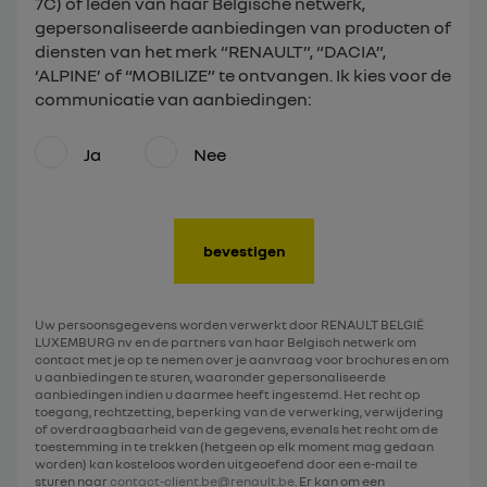
7C) of leden van haar Belgische netwerk,
gepersonaliseerde aanbiedingen van producten of
diensten van het merk “RENAULT”, “DACIA”,
‘ALPINE’ of “MOBILIZE” te ontvangen. Ik kies voor de
communicatie van aanbiedingen:
Ja
Nee
bevestigen
Uw persoonsgegevens worden verwerkt door RENAULT BELGIË
LUXEMBURG nv en de partners van haar Belgisch netwerk om
contact met je op te nemen over je aanvraag voor brochures en om
u aanbiedingen te sturen, waaronder gepersonaliseerde
aanbiedingen indien u daarmee heeft ingestemd. Het recht op
toegang, rechtzetting, beperking van de verwerking, verwijdering
of overdraagbaarheid van de gegevens, evenals het recht om de
toestemming in te trekken (hetgeen op elk moment mag gedaan
worden) kan kosteloos worden uitgeoefend door een e-mail te
sturen naar
contact-client.be@renault.be
. Er kan om een