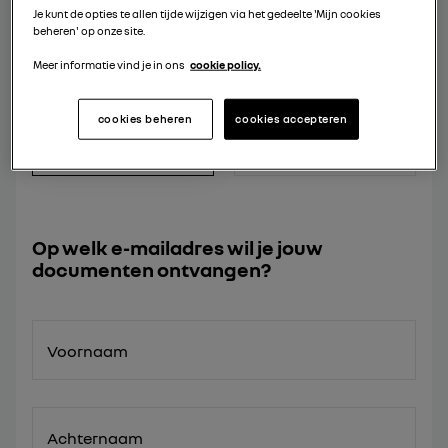
Je kunt de opties te allen tijde wijzigen via het gedeelte 'Mijn cookies
beheren' op onze site.
BROCHURE
Meer informatie vind je in ons
cookie policy.
BROCHURE MODEL
ACCESSOIRES
cookies beheren
cookies accepteren
Op welk e-mailadres wil je jouw
documenten ontvangen?
Voornaam
Achternaam