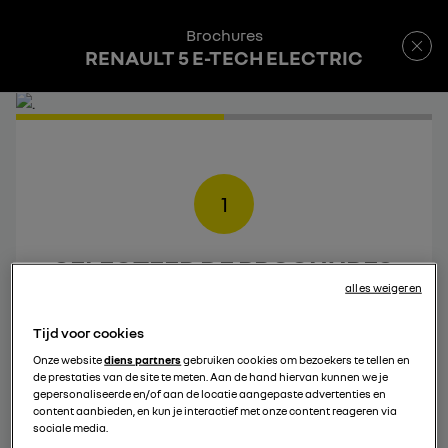
Brochures
RENAULT 5 E-TECH ELECTRIC
1
SELECTEER DE BROCHURES
alles weigeren
DIE JE WIL DOWNLOADEN
Tijd voor cookies
Onze website
diens partners
gebruiken cookies om bezoekers te tellen en
de prestaties van de site te meten. Aan de hand hiervan kunnen we je
gepersonaliseerde en/of aan de locatie aangepaste advertenties en
content aanbieden, en kun je interactief met onze content reageren via
sociale media.