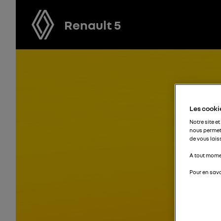
Renault 5
Les cookie
Notre site et
nous permet
de vous lais
A tout momen
Pour en savo