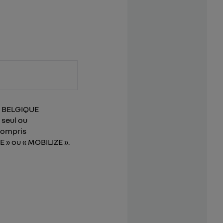
LT BELGIQUE
 seul ou
compris
 » ou « MOBILIZE ».