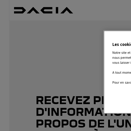
Les cooki
Notre site e
nous permett
vous laisser
A tout momen
Pour en savo
RECEVEZ PLUS
D'INFORMATION
PROPOS DE L'U