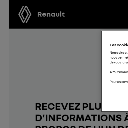
Renault
Les cookie
Notre site et
nous permet
de vous lais
A tout momen
Pour en savo
RECEVEZ PLUS
D'INFORMATIONS 