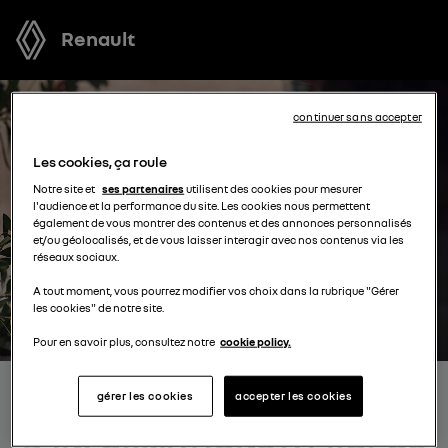
Renault
continuer sans accepter
Les cookies, ça roule
Notre site et
ses partenaires
utilisent des cookies pour mesurer
l'audience et la performance du site. Les cookies nous permettent
également de vous montrer des contenus et des annonces personnalisés
et/ou géolocalisés, et de vous laisser interagir avec nos contenus via les
réseaux sociaux.
A tout moment, vous pourrez modifier vos choix dans la rubrique "Gérer
les cookies" de notre site.
Pour en savoir plus, consultez notre
cookie policy.
gérer les cookies
accepter les cookies
RECEVEZ PLUS
D'INFORMATIONS À PROPOS