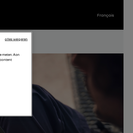
Français
alles weigeren
te meten. Aan
 content