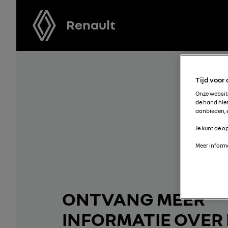
Renault
Tijd voor
Onze websi
de hand hie
aanbieden, e
Je kunt de op
Meer informa
ONTVANG MEER
INFORMATIE OVER