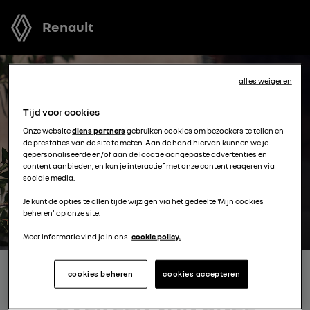
Renault
alles weigeren
Tijd voor cookies
Onze website
diens partners
gebruiken cookies om bezoekers te tellen en
de prestaties van de site te meten. Aan de hand hiervan kunnen we je
gepersonaliseerde en/of aan de locatie aangepaste advertenties en
content aanbieden, en kun je interactief met onze content reageren via
sociale media.
Je kunt de opties te allen tijde wijzigen via het gedeelte 'Mijn cookies
beheren' op onze site.
Meer informatie vind je in ons
cookie policy.
cookies beheren
cookies accepteren
ONTVANG MEER INFORMATIE
OVER EEN VAN ONZE