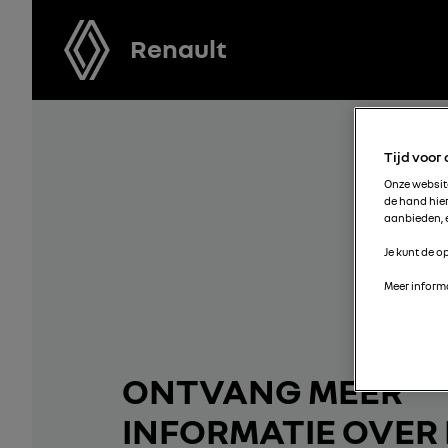
Renault
Tijd voor
Onze websi
de hand hie
aanbieden, e
Je kunt de op
Meer informa
ONTVANG MEER
INFORMATIE OVER