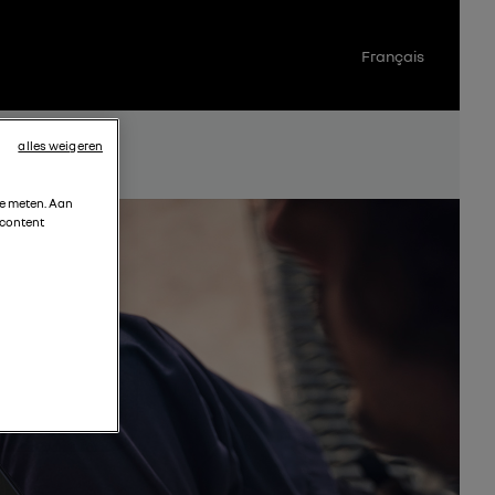
Français
alles weigeren
te meten. Aan
 content