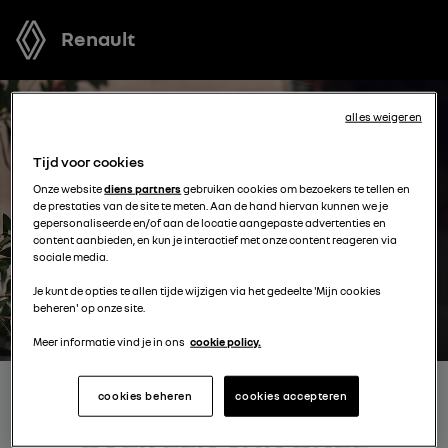
Renault
alles weigeren
Tijd voor cookies
Onze website
diens partners
gebruiken cookies om bezoekers te tellen en
de prestaties van de site te meten. Aan de hand hiervan kunnen we je
gepersonaliseerde en/of aan de locatie aangepaste advertenties en
content aanbieden, en kun je interactief met onze content reageren via
sociale media.
Je kunt de opties te allen tijde wijzigen via het gedeelte 'Mijn cookies
beheren' op onze site.
Meer informatie vind je in ons
cookie policy.
cookies beheren
cookies accepteren
ONTVANG MEER INFORMATIE
OVER EEN VAN ONZE