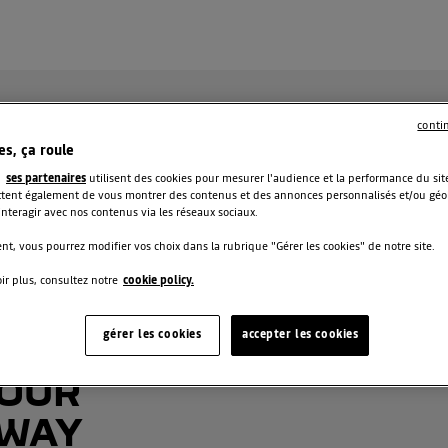
conti
es, ça roule
t
ses partenaires
utilisent des cookies pour mesurer l'audience et la performance du site
ent également de vous montrer des contenus et des annonces personnalisés et/ou géolo
 interagir avec nos contenus via les réseaux sociaux.
t, vous pourrez modifier vos choix dans la rubrique "Gérer les cookies" de notre site.
ir plus, consultez notre
cookie policy.
gérer les cookies
accepter les cookies
POUR
PWAY