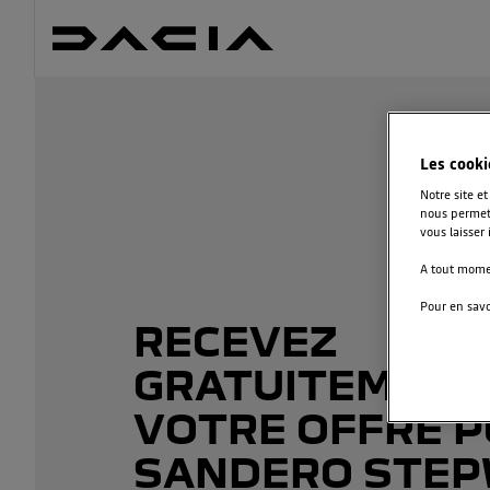
Les cooki
Notre site e
nous permett
vous laisser
A tout momen
Pour en savo
RECEVEZ
GRATUITEMENT
VOTRE OFFRE 
SANDERO STE