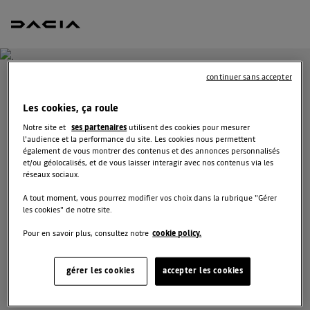
continuer sans accepter
RECEVEZ
Les cookies, ça roule
GRATUITEMENT VOTRE
Notre site et
ses partenaires
utilisent des cookies pour mesurer
OFFRE POUR SANDERO
l'audience et la performance du site. Les cookies nous permettent
également de vous montrer des contenus et des annonces personnalisés
et/ou géolocalisés, et de vous laisser interagir avec nos contenus via les
réseaux sociaux.
Nous nous tenons à votre disposition pour vous proposer
l’offre la plus avantageuse, des solutions de financement
A tout moment, vous pourrez modifier vos choix dans la rubrique "Gérer
adaptées à votre situation et vous conseiller dans votre
les cookies" de notre site.
projet d’achat.
Pour en savoir plus, consultez notre
cookie policy.
gérer les cookies
accepter les cookies
SÉLECTIONNEZ UN DISTRIBUTEUR