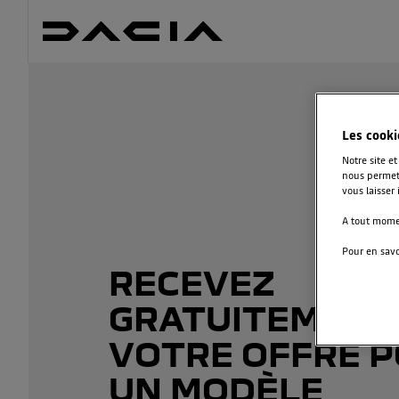
Les cooki
Notre site e
nous permett
vous laisser
A tout momen
Pour en savo
RECEVEZ
GRATUITEMENT
VOTRE OFFRE 
UN MODÈLE