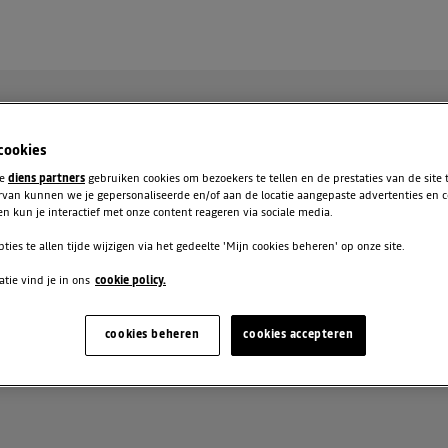
 cookies
te
diens partners
gebruiken cookies om bezoekers te tellen en de prestaties van de site
rvan kunnen we je gepersonaliseerde en/of aan de locatie aangepaste advertenties en 
n kun je interactief met onze content reageren via sociale media.
pties te allen tijde wijzigen via het gedeelte 'Mijn cookies beheren' op onze site.
tie vind je in ons
cookie policy.
IS
cookies beheren
cookies accepteren