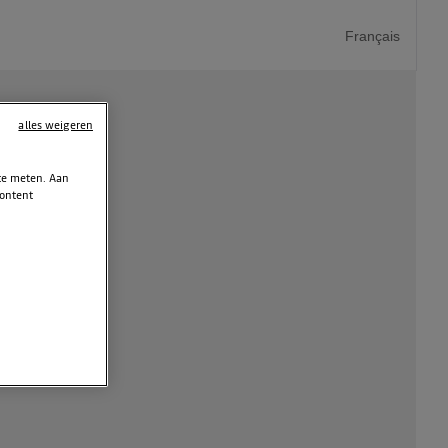
Français
alles weigeren
 te meten. Aan
content