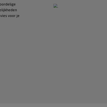
oordelige
elijkheden
vies voor je