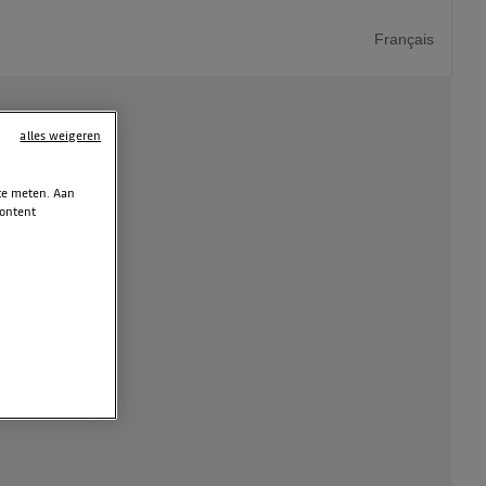
Français
alles weigeren
 te meten. Aan
content