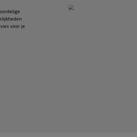
oordelige
elijkheden
vies voor je