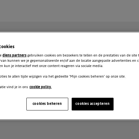
 cookies
te
diens partners
gebruiken cookies om bezoekers te tellen en de prestaties van de site
rvan kunnen we je gepersonaliseerde en/of aan de locatie aangepaste advertenties en 
n kun je interactief met onze content reageren via sociale media.
pties te allen tijde wijzigen via het gedeelte 'Mijn cookies beheren' op onze site.
tie vind je in ons
cookie policy.
IS
cookies beheren
cookies accepteren
O