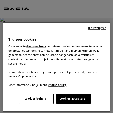
alles weigeren
ONTVANG GRATIS JOUW
Tijd voor cookies
OFFERTE VOOR BIGSTER
Onze website
diens partners
gebruiken cookies om bezoekers te tellen en
de prestaties van de site te meten. Aan de hand hiervan kunnen we je
gepersonaliseerde en/of aan de locatie aangepaste advertenties en
We staan tot je beschikking om je de meest voordelige
content aanbieden, en kun je interactief met onze content reageren via
offerte voor te stellen, met financieringsmogelijkheden
sociale media.
aangepast aan jouw situatie en met nuttig advies voor je
Je kunt de opties te allen tijde wijzigen via het gedeelte 'Mijn cookies
aankoopplannen.
beheren' op onze site.
Meer informatie vind je in ons
cookie policy.
VUL JE GEGEVENS AAN
cookies beheren
cookies accepteren