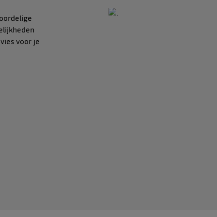
oordelige
elijkheden
vies voor je