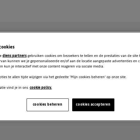
 cookies
te
diens partners
gebruiken cookies om bezoekers te tellen en de prestaties van de site
rvan kunnen we je gepersonaliseerde en/of aan de locatie aangepaste advertenties en 
n kun je interactief met onze content reageren via sociale media.
pties te allen tijde wijzigen via het gedeelte 'Mijn cookies beheren' op onze site.
tie vind je in ons
cookie policy.
IS
cookies beheren
cookies accepteren
O