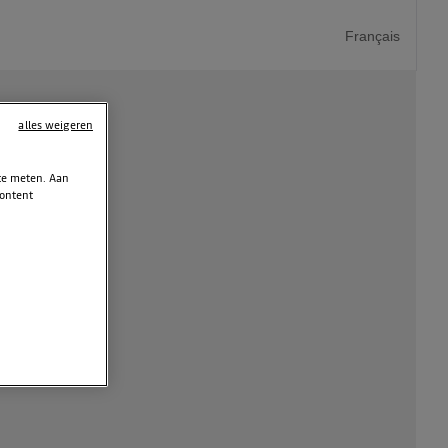
Français
alles weigeren
 te meten. Aan
content