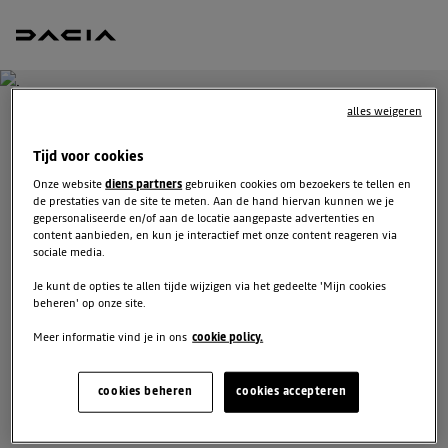
alles weigeren
ONTVANG GRATIS JOUW
Tijd voor cookies
OFFERTE VOOR
Onze website
diens partners
gebruiken cookies om bezoekers te tellen en
SANDERO
de prestaties van de site te meten. Aan de hand hiervan kunnen we je
gepersonaliseerde en/of aan de locatie aangepaste advertenties en
content aanbieden, en kun je interactief met onze content reageren via
sociale media.
We staan tot je beschikking om je de meest voordelige
offerte voor te stellen, met financieringsmogelijkheden
Je kunt de opties te allen tijde wijzigen via het gedeelte 'Mijn cookies
aangepast aan jouw situatie en met nuttig advies voor je
beheren' op onze site.
aankoopplannen.
Meer informatie vind je in ons
cookie policy.
cookies beheren
cookies accepteren
VUL JE GEGEVENS AAN