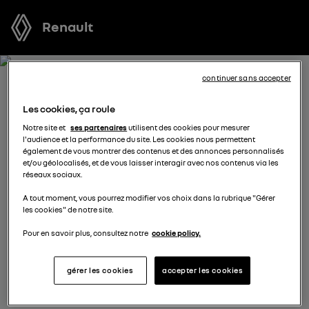
Renault
continuer sans accepter
RECEVEZ GRATUITEMENT
Les cookies, ça roule
VOTRE OFFRE POUR
Notre site et
ses partenaires
utilisent des cookies pour mesurer
l'audience et la performance du site. Les cookies nous permettent
AUSTRAL
également de vous montrer des contenus et des annonces personnalisés
et/ou géolocalisés, et de vous laisser interagir avec nos contenus via les
réseaux sociaux.
Nous nous tenons à votre disposition pour vous
A tout moment, vous pourrez modifier vos choix dans la rubrique "Gérer
proposer l’offre la plus avantageuse, des solutions de
les cookies" de notre site.
financement adaptées à votre situation et vous
conseiller dans votre projet d’achat.
Pour en savoir plus, consultez notre
cookie policy.
gérer les cookies
accepter les cookies
complétez vos coordonnées