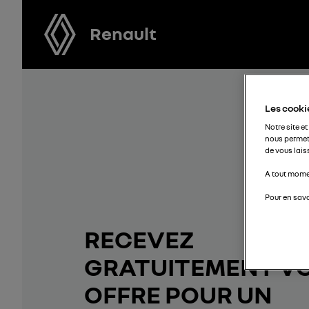
Renault
Les cookie
Notre site et
nous permet
de vous lais
A tout momen
Pour en savo
RECEVEZ
GRATUITEMENT V
OFFRE POUR UN