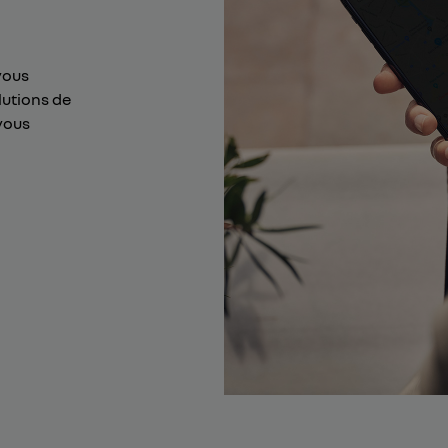
vous
lutions de
vous