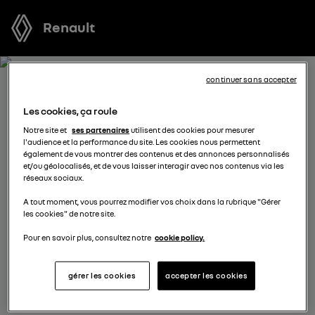
Renault
continuer sans accepter
RECEVEZ GRATUITEMENT
Les cookies, ça roule
VOTRE OFFRE POUR MEGANE
Notre site et
ses partenaires
utilisent des cookies pour mesurer
l'audience et la performance du site. Les cookies nous permettent
E-TECH ELECTRIC
également de vous montrer des contenus et des annonces personnalisés
et/ou géolocalisés, et de vous laisser interagir avec nos contenus via les
réseaux sociaux.
Nous nous tenons à votre disposition pour vous
A tout moment, vous pourrez modifier vos choix dans la rubrique "Gérer
proposer l’offre la plus avantageuse, des solutions de
les cookies" de notre site.
financement adaptées à votre situation et vous
conseiller dans votre projet d’achat.
Pour en savoir plus, consultez notre
cookie policy.
gérer les cookies
accepter les cookies
complétez vos coordonnées