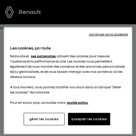
Renault
continuer sans accepter
RECEVEZ GRATUITEMENT
Les cookies, ça roule
VOTRE OFFRE POUR RAFALE
Notre site et
ses partenaires
utilisent des cookies pour mesurer
l'audience et la performance du site. Les cookies nous permettent
FULL HYBRID E-TECH
également de vous montrer des contenus et des annonces personnalisés
et/ou géolocalisés, et de vous laisser interagir avec nos contenus via les
réseaux sociaux.
Nous nous tenons à votre disposition pour vous
A tout moment, vous pourrez modifier vos choix dans la rubrique "Gérer
proposer l’offre la plus avantageuse, des solutions de
les cookies" de notre site.
financement adaptées à votre situation et vous
conseiller dans votre projet d’achat.
Pour en savoir plus, consultez notre
cookie policy.
gérer les cookies
accepter les cookies
complétez vos coordonnées