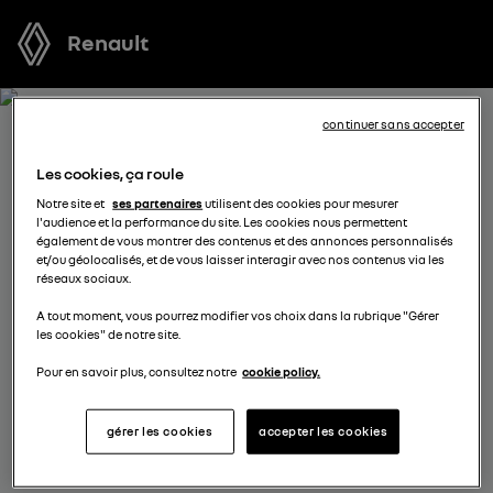
Renault
continuer sans accepter
RECEVEZ GRATUITEMENT
Les cookies, ça roule
VOTRE OFFRE POUR
Notre site et
ses partenaires
utilisent des cookies pour mesurer
l'audience et la performance du site. Les cookies nous permettent
RENAULT 4 E-TECH ELECTRIC
également de vous montrer des contenus et des annonces personnalisés
et/ou géolocalisés, et de vous laisser interagir avec nos contenus via les
réseaux sociaux.
Nous nous tenons à votre disposition pour vous
A tout moment, vous pourrez modifier vos choix dans la rubrique "Gérer
proposer l’offre la plus avantageuse, des solutions de
les cookies" de notre site.
financement adaptées à votre situation et vous
conseiller dans votre projet d’achat.
Pour en savoir plus, consultez notre
cookie policy.
gérer les cookies
accepter les cookies
complétez vos coordonnées