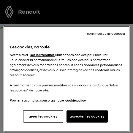
Renault
continuer sans accepter
RECEVEZ GRATUITEMENT
Les cookies, ça roule
VOTRE OFFRE POUR SCENIC
Notre site et
ses partenaires
utilisent des cookies pour mesurer
l'audience et la performance du site. Les cookies nous permettent
E-TECH ELECTRIC
également de vous montrer des contenus et des annonces personnalisés
et/ou géolocalisés, et de vous laisser interagir avec nos contenus via les
réseaux sociaux.
Nous nous tenons à votre disposition pour vous
A tout moment, vous pourrez modifier vos choix dans la rubrique "Gérer
proposer l’offre la plus avantageuse, des solutions de
les cookies" de notre site.
financement adaptées à votre situation et vous
conseiller dans votre projet d’achat.
Pour en savoir plus, consultez notre
cookie policy.
gérer les cookies
accepter les cookies
complétez vos coordonnées