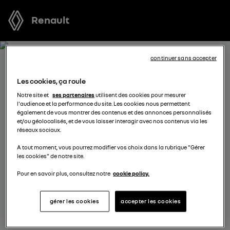
Renault
continuer sans accepter
RECEVEZ GRATUITEMENT
Les cookies, ça roule
VOTRE OFFRE POUR SYMBIOZ
Notre site et
ses partenaires
utilisent des cookies pour mesurer
l'audience et la performance du site. Les cookies nous permettent
FULL HYBRID E-TECH
également de vous montrer des contenus et des annonces personnalisés
et/ou géolocalisés, et de vous laisser interagir avec nos contenus via les
réseaux sociaux.
Nous nous tenons à votre disposition pour vous
A tout moment, vous pourrez modifier vos choix dans la rubrique "Gérer
proposer l’offre la plus avantageuse, des solutions de
les cookies" de notre site.
financement adaptées à votre situation et vous
conseiller dans votre projet d’achat.
Pour en savoir plus, consultez notre
cookie policy.
gérer les cookies
accepter les cookies
complétez vos coordonnées