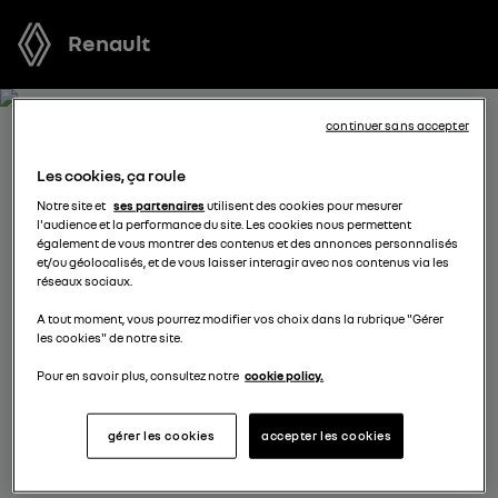
Renault
continuer sans accepter
RECEVEZ GRATUITEMENT
Les cookies, ça roule
VOTRE OFFRE POUR
Notre site et
ses partenaires
utilisent des cookies pour mesurer
l'audience et la performance du site. Les cookies nous permettent
AUSTRAL
également de vous montrer des contenus et des annonces personnalisés
et/ou géolocalisés, et de vous laisser interagir avec nos contenus via les
réseaux sociaux.
Nous nous tenons à votre disposition pour vous
A tout moment, vous pourrez modifier vos choix dans la rubrique "Gérer
proposer l’offre la plus avantageuse, des solutions de
les cookies" de notre site.
financement adaptées à votre situation et vous
conseiller dans votre projet d’achat.
Pour en savoir plus, consultez notre
cookie policy.
gérer les cookies
accepter les cookies
complétez vos coordonnées