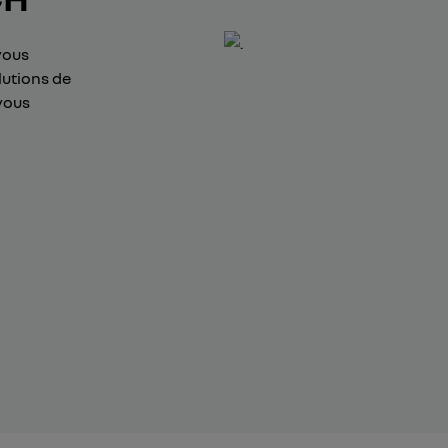
vous
lutions de
vous