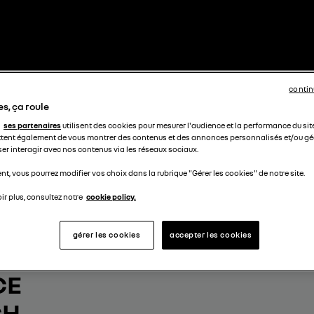
contin
s, ça roule
ses partenaires
utilisent des cookies pour mesurer l'audience et la performance du sit
tent également de vous montrer des contenus et des annonces personnalisés et/ou géo
ser interagir avec nos contenus via les réseaux sociaux.
t, vous pourrez modifier vos choix dans la rubrique "Gérer les cookies" de notre site.
ir plus, consultez notre
cookie policy.
gérer les cookies
accepter les cookies
OTRE
CE
CH