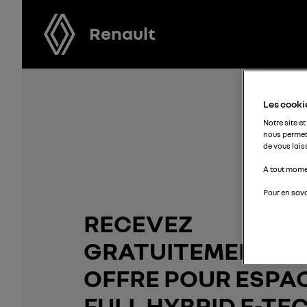
Renault
Les cookie
Notre site et
nous permet
de vous lais
A tout momen
Pour en savo
RECEVEZ
GRATUITEMENT V
OFFRE POUR ESPA
FULL HYBRID E-TE