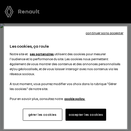
Renault
continuer sans accepter
RECEVEZ GRATUITEMENT
Les cookies, ça roule
VOTRE OFFRE POUR CAPTUR
Notre site et
ses partenaires
utilisent des cookies pour mesurer
l'audience et la performance du site. Les cookies nous permettent
également de vous montrer des contenus et des annonces personnalisés
Nous nous tenons à votre disposition pour vous
et/ou géolocalisés, et de vous laisser interagir avec nos contenus via les
réseaux sociaux.
proposer l’offre la plus avantageuse, des solutions de
financement adaptées à votre situation et vous
A tout moment, vous pourrez modifier vos choix dans la rubrique "Gérer
les cookies" de notre site.
conseiller dans votre projet d’achat.
Pour en savoir plus, consultez notre
cookie policy.
complétez vos coordonnées
gérer les cookies
accepter les cookies